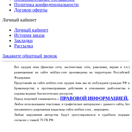
Политика конфиденциальности
Договор оферты
Личный кабинет
Личный кабинет
История заказа
Закладки
Рассылка
Закажите обратный звонок
Все орудия лова (финские сети, кастинговые сети, раколовки, верши и т.п.)
размещенные на сайте setifinn.com произведены на территории Российской
Федерации.
Представляя на сайте setifinn.com орудия лова мы не побуждаем граждан РФ к
браконьерству и противоправным действиям в отношении рыболовства и
охраны водных биологических ресурсов.
ПРАВОВОЙ ИНФОРМАЦИЕЙ.
Перед покупкой ознакомьтесь с
Любое использование текстовых и графических материалов с данного сайта, без
письменного разрешения владельца сайта setifinn.com , запрещено.
Любые нарушения авторства будут урегулироваться в судебном порядке
согласно с главой 70 ГК РФ.