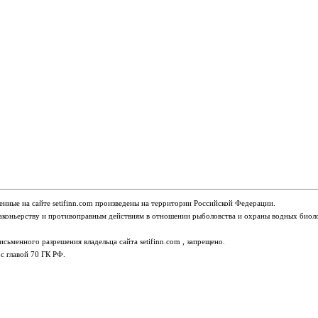
ещенные на сайте setifinn.com произведены на территории Российской Федерации.
браконьерству и противоправным действиям в отношении рыболовства и охраны водных биол
сьменного разрешения владельца сайта setifinn.com , запрещено.
с главой 70 ГК РФ.