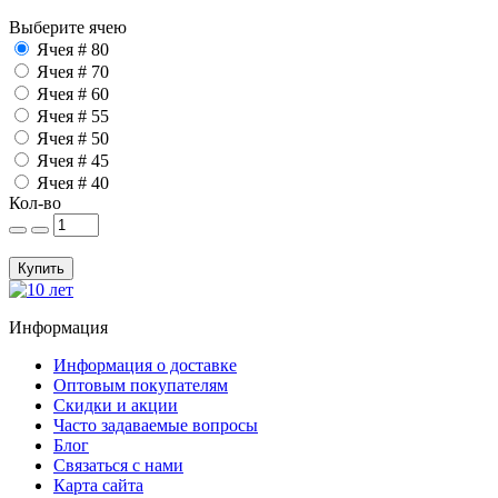
Выберите ячею
Ячея # 80
Ячея # 70
Ячея # 60
Ячея # 55
Ячея # 50
Ячея # 45
Ячея # 40
Кол-во
Купить
Информация
Информация о доставке
Оптовым покупателям
Скидки и акции
Часто задаваемые вопросы
Блог
Связаться с нами
Карта сайта