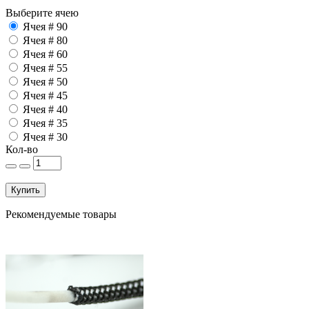
Выберите ячею
Ячея # 90
Ячея # 80
Ячея # 60
Ячея # 55
Ячея # 50
Ячея # 45
Ячея # 40
Ячея # 35
Ячея # 30
Кол-во
Купить
Рекомендуемые товары