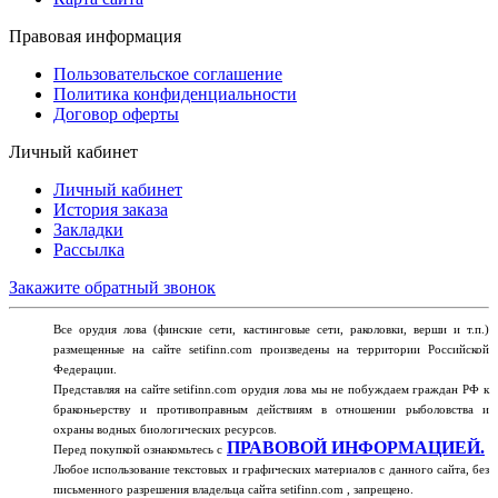
Правовая информация
Пользовательское соглашение
Политика конфиденциальности
Договор оферты
Личный кабинет
Личный кабинет
История заказа
Закладки
Рассылка
Закажите обратный звонок
Все орудия лова (финские сети, кастинговые сети, раколовки, верши и т.п.)
размещенные на сайте setifinn.com произведены на территории Российской
Федерации.
Представляя на сайте setifinn.com орудия лова мы не побуждаем граждан РФ к
браконьерству и противоправным действиям в отношении рыболовства и
охраны водных биологических ресурсов.
ПРАВОВОЙ ИНФОРМАЦИЕЙ.
Перед покупкой ознакомьтесь с
Любое использование текстовых и графических материалов с данного сайта, без
письменного разрешения владельца сайта setifinn.com , запрещено.